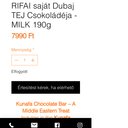
RIFAI saját Dubaj
TEJ Csokoládéja -
MILK 190g
Ár
7990 Ft
Mennyiség
*
Elfogyott
Értesítést kérek, ha elérhető
Kunafa Chocolate Bar – A
Middle Eastern Treat
Indulge in the
Kunafa
Chocolate Bar
, where golden