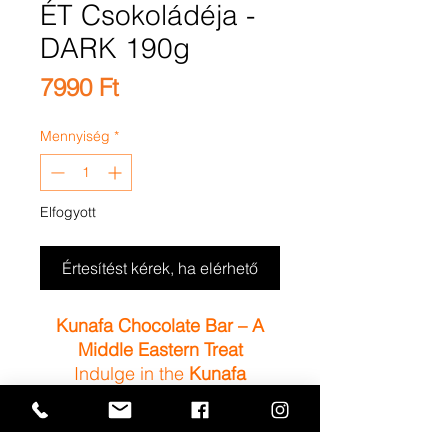
ÉT Csokoládéja -
DARK 190g
Ár
7990 Ft
Mennyiség
*
Elfogyott
Értesítést kérek, ha elérhető
Kunafa Chocolate Bar – A
Middle Eastern Treat
Indulge in the
Kunafa
Chocolate Bar
, where golden
kunafa meets rich chocolate
PRODUCT INFO
and premium pistachios. This