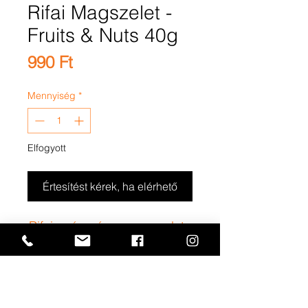
Rifai Magszelet -
Fruits & Nuts 40g
Ár
990 Ft
Mennyiség
*
Elfogyott
Értesítést kérek, ha elérhető
Rifai egészséges magszelet -
tele válogatott prémium
magokkal és szárított
gyümölcsökkel.
Gluténmentes! Hozzáadott