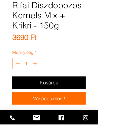
Rifai Díszdobozos
Kernels Mix +
Krikri - 150g
Ár
3690 Ft
Mennyiség
*
Kosárba
Vásárlás most!
Premium Magmix - Coated
Peanuts, Grilled Pistachios,
Dry Roasted Cashews,