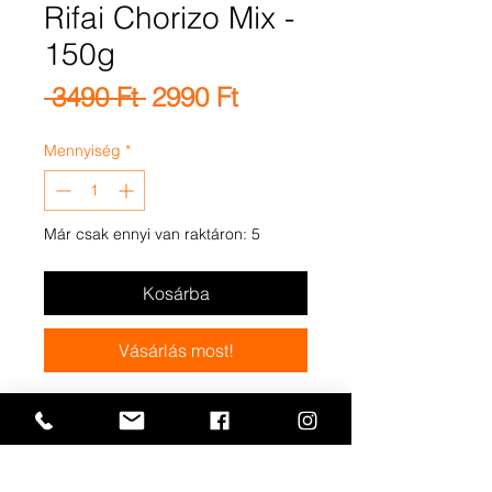
Rifai Chorizo Mix -
150g
Szokásos
Akciós
 3490 Ft 
2990 Ft
ár
ár
Mennyiség
*
Már csak ennyi van raktáron: 5
Kosárba
Vásárlás most!
Ez az ízletes nassolnivaló
ropogós földimogyoró és
kesudió keverékét
tartalmazza, merész spanyol