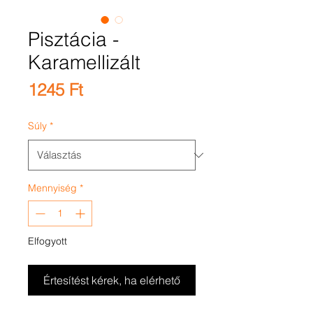
Pisztácia -
Karamellizált
Ár
1245 Ft
Súly
*
Mennyiség
*
Elfogyott
Értesítést kérek, ha elérhető