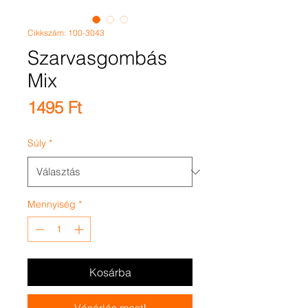
Cikkszám: 100-3043
Szarvasgombás
Mix
Ár
1495 Ft
Súly
*
Mennyiség
*
Kosárba