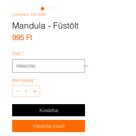
Cikkszám: 100-0005
Mandula - Füstölt
Ár
995 Ft
Súly
*
Mennyiség
*
Kosárba
Vásárlás most!