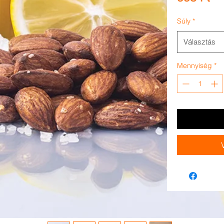
Súly
*
Választás
Mennyiség
*