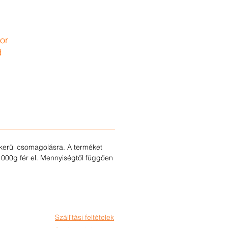
or
d
kerül csomagolásra. A terméket
00g fér el. Mennyiségtől függően
Szállítási feltételek