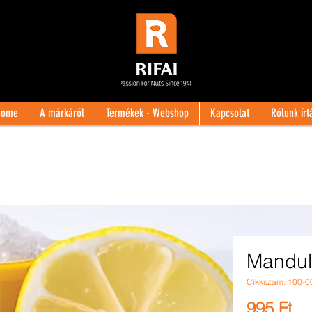
Home
A márkáról
Termékek - Webshop
Kapcsolat
Rólunk írt
Mandul
Cikkszám: 100-0
Ár
995 Ft