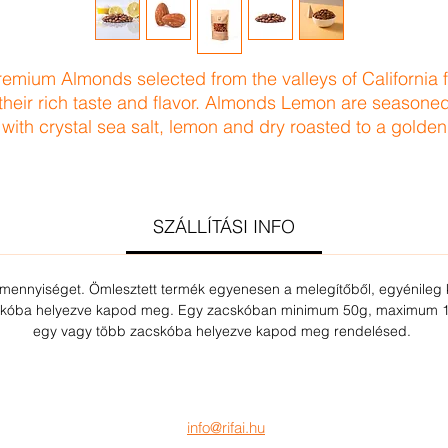
remium Almonds selected from the valleys of California f
their rich taste and flavor. Almonds Lemon are seasone
with crystal sea salt, lemon and dry roasted to a golden
color.
SZÁLLÍTÁSI INFO
ennyiséget. Ömlesztett termék egyenesen a melegítőből, egyénileg 
cskóba helyezve kapod meg. Egy zacskóban minimum 50g, maximum 10
egy vagy több zacskóba helyezve kapod meg rendelésed.
info@rifai.hu