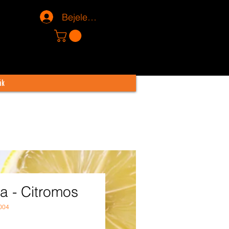
Bejelentkezés
ák
a - Citromos
004