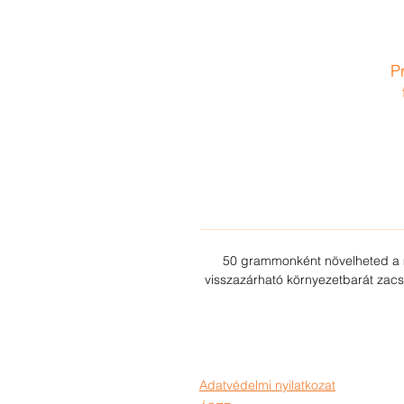
P
50 grammonként növelheted a m
visszazárható környezetbarát za
Adatvédelmi nyilatkozat