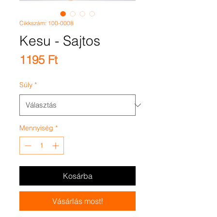
Cikkszám: 100-0008
Kesu - Sajtos
Ár
1195 Ft
Súly
*
Mennyiség
*
Kosárba
Vásárlás most!