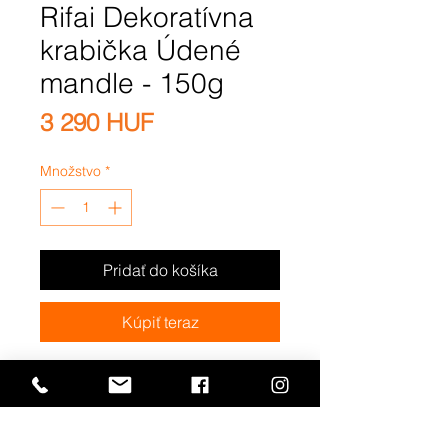
Rifai Dekoratívna
krabička Údené
mandle - 150g
Price
3 290 HUF
Množstvo
*
Pridať do košíka
Kúpiť teraz
Prémiové údené mandle - v
kovovej konzerve s kovovým
viečkom