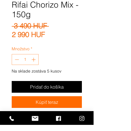
Rifai Chorizo Mix -
150g
Normálna
 3 490 HUF 
Zľavnená
cena
2 990 HUF
cena
Množstvo
*
Na sklade zostáva 5 kusov
Pridať do košíka
Kúpiť teraz
Ez az ízletes nassolnivaló
ropogós földimogyoró és