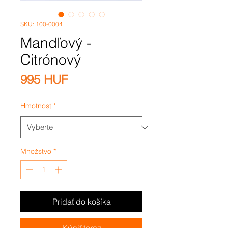
SKU: 100-0004
Mandľový -
Citrónový
Price
995 HUF
Hmotnosť
*
Množstvo
*
Pridať do košíka