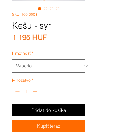
SKU: 100-0008
Kešu - syr
Price
1 195 HUF
Hmotnosť
*
Množstvo
*
Pridať do košíka
Kúpiť teraz