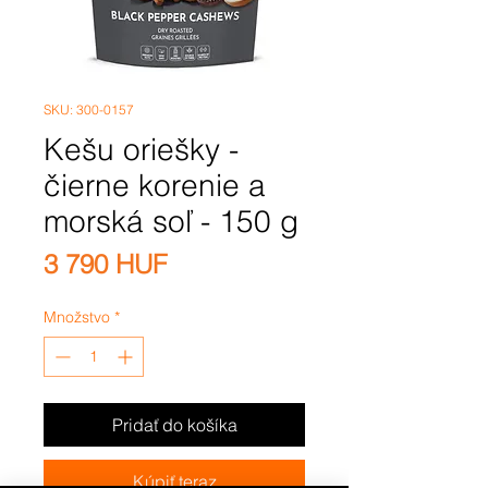
SKU: 300-0157
Kešu oriešky -
čierne korenie a
morská soľ - 150 g
Price
3 790 HUF
Množstvo
*
Pridať do košíka
Kúpiť teraz