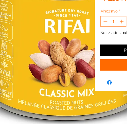
Množstvo
*
Na sklade zos
P