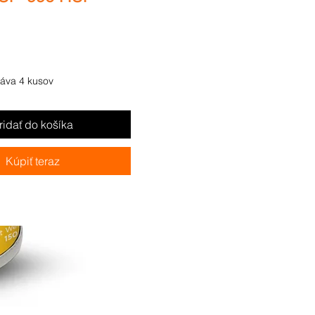
cena
cena
táva 4 kusov
ridať do košíka
Kúpiť teraz