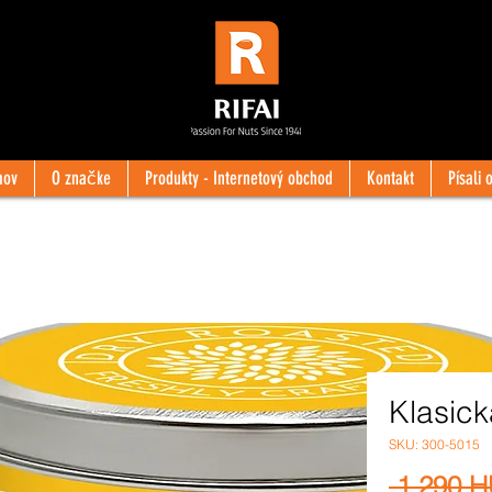
mov
O značke
Produkty - Internetový obchod
Kontakt
Písali 
Klasick
SKU: 300-5015
 1 290 H