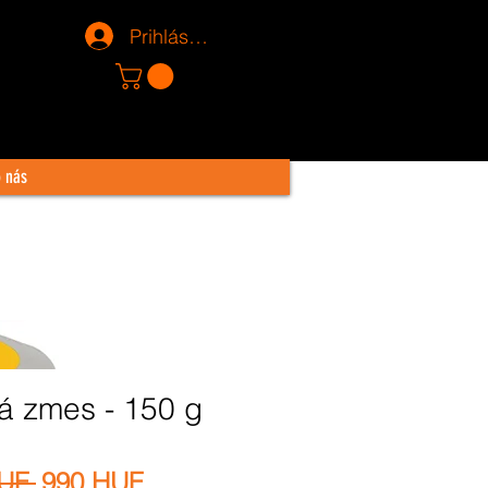
Prihlásiť sa
o nás
á zmes - 150 g
Normálna
Zľavnená
UF 
990 HUF