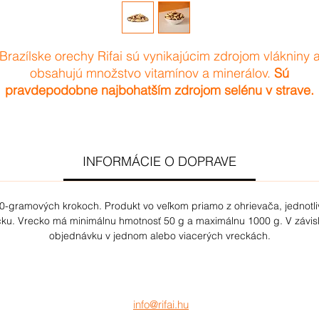
Brazílske orechy Rifai sú vynikajúcim zdrojom vlákniny 
obsahujú množstvo vitamínov a minerálov.
Sú
pravdepodobne najbohatším zdrojom selénu v strave.
ahodná a chrumkavá pochúťka, ktorú si môžete vychutn
urové. Jedzte ich priamo z vrecka alebo si z nich priprav
brazílske mlieko, pridajte si ich do vlastných zmesí aleb
INFORMÁCIE O DOPRAVE
ich nasekajte a premiešajte do šalátu s inými surovými
orechmi, ako sú mandle.
-gramových krokoch. Produkt vo veľkom priamo z ohrievača, jednotli
ku. Vrecko má minimálnu hmotnosť 50 g a maximálnu 1000 g. V závisl
objednávku v jednom alebo viacerých vreckách.
info@rifai.hu