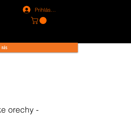
Prihlásiť sa
o nás
ke orechy -