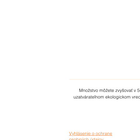
L
s
Množstvo môžete zvyšovať v 50
uzatvárateľnom ekologickom vrec
Vyhlásenie o ochrane
osobných údajov