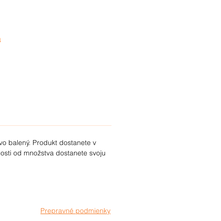
a
ať
te
o
vo balený. Produkt dostanete v
osti od množstva dostanete svoju
Prepravné podmienky