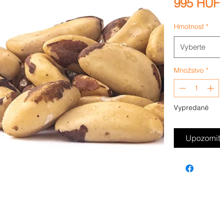
995 HUF
Hmotnosť
*
Vyberte
Množstvo
*
Vypredané
Upozorniť