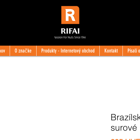
mov
O značke
Produkty - Internetový obchod
Kontakt
Písali 
Brazíls
surové