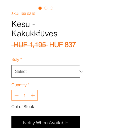
SKU: 100-0210
Kesu -
Kakukkfüves
Regular
Sale
 HUF 1,195 
HUF 837
Price
Price
Súly
*
Quantity
*
Out of Stock
Notify When Available