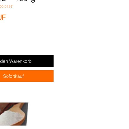
300-0157
Preis
UF
 den Warenkorb
Sofortkauf