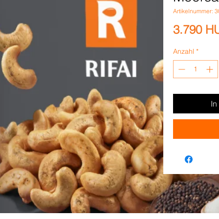
Artikelnummer: 
3.790 H
Anzahl
*
In