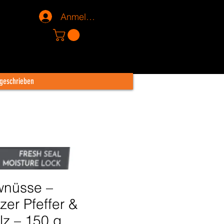
Anmelden
 geschrieben
nüsse –
er Pfeffer &
lz – 150 g